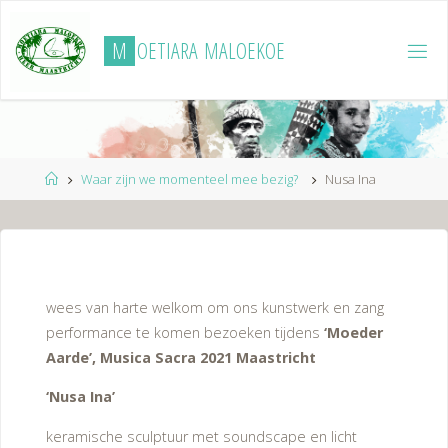
Ga
naar
M
O
E
T
I
A
R
A
M
A
L
O
E
K
O
E
de
inhoud
Home
Waar zijn we momenteel mee bezig?
Nusa Ina
wees van harte welkom om ons kunstwerk en zang
performance te komen bezoeken tijdens
‘Moeder
Aarde’, Musica Sacra 2021 Maastricht
‘Nusa Ina’
keramische sculptuur met soundscape en licht