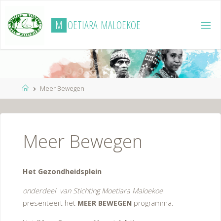
Ga
naar
M
O
E
T
I
A
R
A
M
A
L
O
E
K
O
E
de
inhoud
Home
Meer Bewegen
Meer Bewegen
Het Gezondheidsplein
onderdeel van Stichting Moetiara Maloekoe
presenteert het
MEER BEWEGEN
programma.