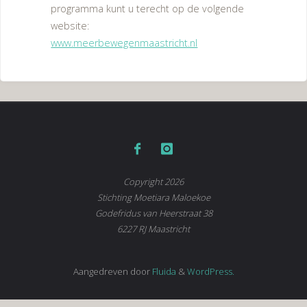
programma kunt u terecht op de volgende
website:
www.meerbewegenmaastricht.nl
Copyright 2026
Stichting Moetiara Maloekoe
Godefridus van Heerstraat 38
6227 RJ Maastricht
Aangedreven door
Fluida
&
WordPress.