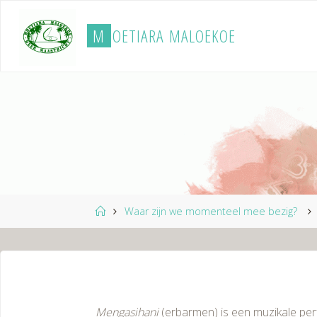
Ga
naar
M
O
E
T
I
A
R
A
M
A
L
O
E
K
O
E
de
inhoud
Home
Waar zijn we momenteel mee bezig?
Mengasihani
(erbarmen) is een muzikale pe