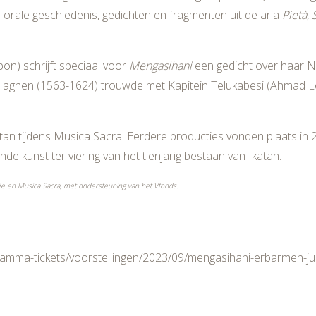
orale geschiedenis, gedichten en fragmenten uit de aria
Pietà,
n) schrijft speciaal voor
Mengasihani
een gedicht over haar 
Haghen (1563-1624) trouwde met Kapitein Telukabesi (Ahmad L
katan tijdens Musica Sacra. Eerdere producties vonden plaats in
e kunst ter viering van het tienjarig bestaan van Ikatan.
dée en Musica Sacra, met ondersteuning van het Vfonds.
ramma-tickets/voorstellingen/2023/09/mengasihani-erbarmen-ju