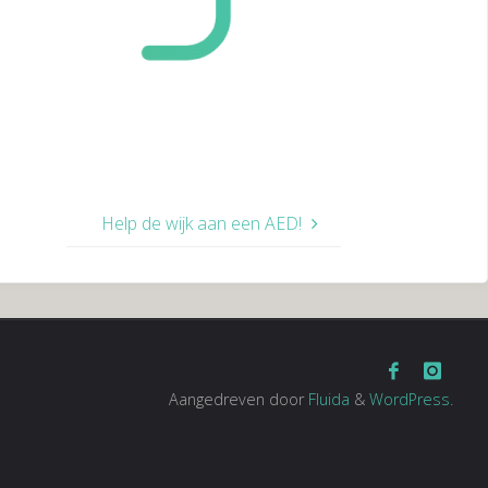
Help de wijk aan een AED!
Aangedreven door
Fluida
&
WordPress.