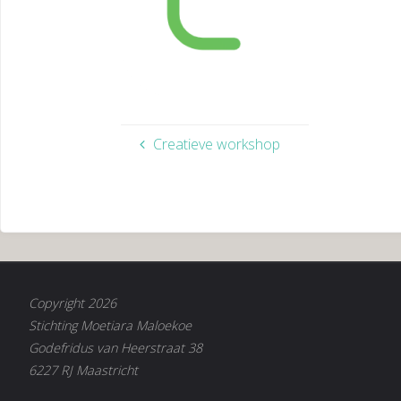
Creatieve workshop
Copyright 2026
Stichting Moetiara Maloekoe
Godefridus van Heerstraat 38
6227 RJ Maastricht