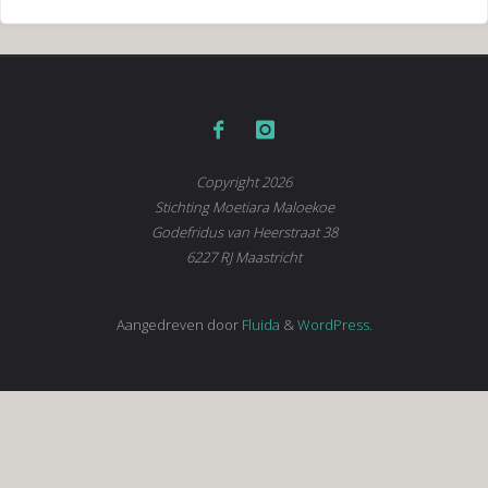
Copyright 2026
Stichting Moetiara Maloekoe
Godefridus van Heerstraat 38
6227 RJ Maastricht
Aangedreven door
Fluida
&
WordPress.