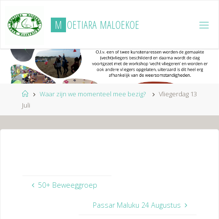
Ga
naar
M
O
E
T
I
A
R
A
M
A
L
O
E
K
O
E
de
inhoud
Home
Waar zijn we momenteel mee bezig?
Vliegerdag 13
Juli
50+ Beweeggroep
Passar Maluku 24 Augustus