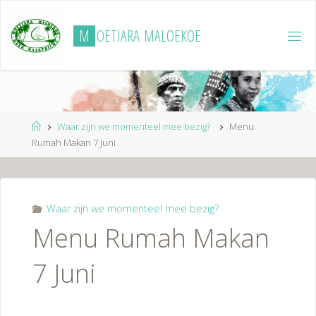
Ga
naar
M
O
E
T
I
A
R
A
M
A
L
O
E
K
O
E
de
inhoud
Home
Waar zijn we momenteel mee bezig?
Menu
Rumah Makan 7 Juni
Waar zijn we momenteel mee bezig?
Menu Rumah Makan
7 Juni