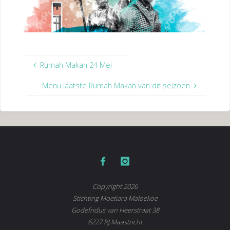
Rumah Makan 24 Mei
Menu laatste Rumah Makan van dit seizoen
Copyright 2026
Stichting Moetiara Maloekoe
Godefridus van Heerstraat 38
6227 RJ Maastricht