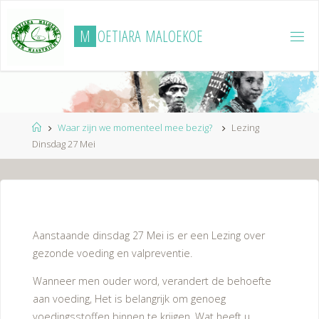
Ga
naar
M
O
E
T
I
A
R
A
M
A
L
O
E
K
O
E
de
inhoud
Home
Waar zijn we momenteel mee bezig?
Lezing
Dinsdag 27 Mei
Aanstaande dinsdag 27 Mei is er een Lezing over
gezonde voeding en valpreventie.
Wanneer men ouder word, verandert de behoefte
aan voeding, Het is belangrijk om genoeg
voedingsstoffen binnen te krijgen. Wat heeft u