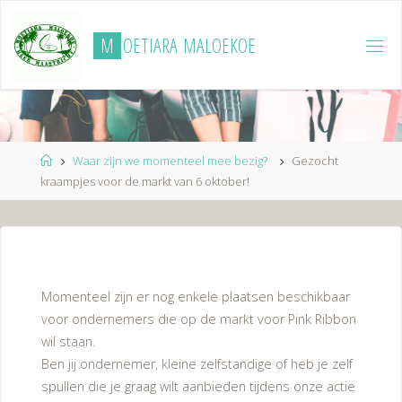
Ga
naar
M
O
E
T
I
A
R
A
M
A
L
O
E
K
O
E
de
inhoud
Home
Waar zijn we momenteel mee bezig?
Gezocht
kraampjes voor de markt van 6 oktober!
Momenteel zijn er nog enkele plaatsen beschikbaar
voor ondernemers die op de markt voor Pink Ribbon
wil staan.
Ben jij ondernemer, kleine zelfstandige of heb je zelf
spullen die je graag wilt aanbieden tijdens onze actie