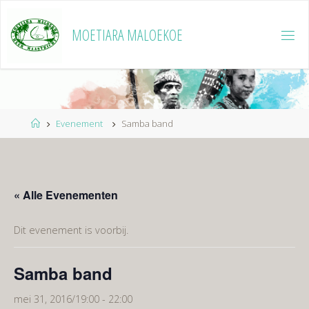
Ga
naar
MOETIARA MALOEKOE
de
inhoud
Home
Evenement
Samba band
« Alle Evenementen
Dit evenement is voorbij.
Samba band
mei 31, 2016/19:00
-
22:00