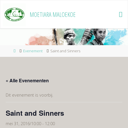
Ga
naar
MOETIARA MALOEKOE
de
inhoud
Home
Evenement
Saint and Sinners
« Alle Evenementen
Dit evenement is voorbij.
Saint and Sinners
mei 31, 2016/10:00
-
12:00