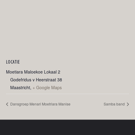
LOCATIE
Moetiara Maloekoe Lokaal 2
Godefridus v Heerstraat 38
Maastricht
,
+ Google Maps
Dansgroep Menari Moetriara Manise
Samba band