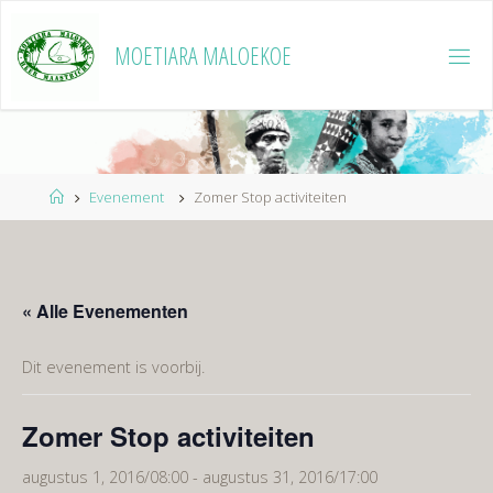
Ga
naar
MOETIARA MALOEKOE
de
inhoud
Home
Evenement
Zomer Stop activiteiten
« Alle Evenementen
Dit evenement is voorbij.
Zomer Stop activiteiten
augustus 1, 2016/08:00
-
augustus 31, 2016/17:00