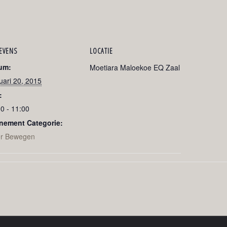
EVENS
LOCATIE
um:
Moetiara Maloekoe EQ Zaal
uari 20, 2015
:
0 - 11:00
nement Categorie:
r Bewegen