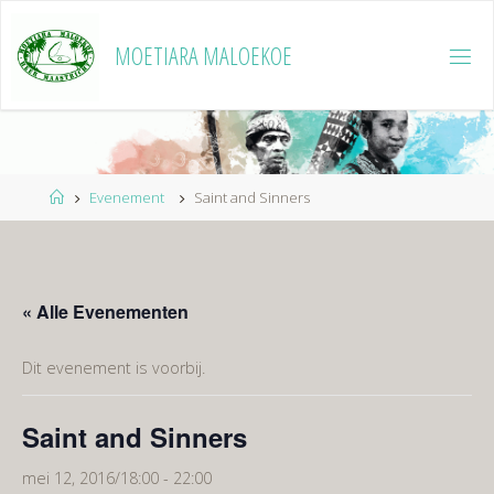
Ga
naar
MOETIARA MALOEKOE
de
inhoud
Home
Evenement
Saint and Sinners
« Alle Evenementen
Dit evenement is voorbij.
Saint and Sinners
mei 12, 2016/18:00
-
22:00