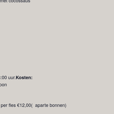
 met cocossaus
:00 uur.
Kosten:
oon
/ per fles €12,00( aparte bonnen)