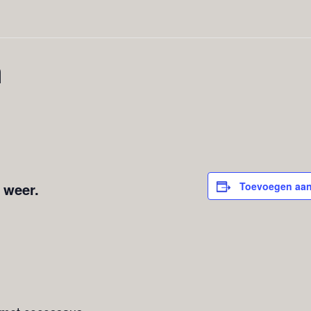
n
 weer.
Toevoegen aan