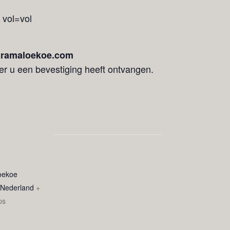
 vol=vol
ramaloekoe.com
r u een bevestiging heeft ontvangen.
oekoe
Nederland
+
ps