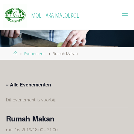
Ga
naar
MOETIARA MALOEKOE
de
inhoud
Home
Evenement
Rumah Makan
« Alle Evenementen
Dit evenement is voorbij.
Rumah Makan
mei 16, 2019/18:00
-
21:00