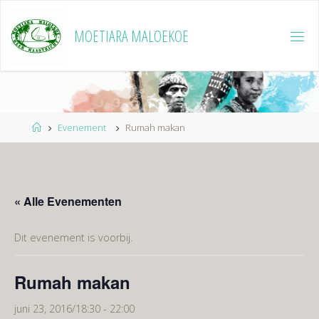
Ga
naar
MOETIARA MALOEKOE
de
inhoud
Home
Evenement
Rumah makan
« Alle Evenementen
Dit evenement is voorbij.
Rumah makan
juni 23, 2016/18:30
-
22:00