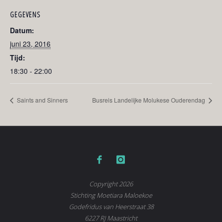
GEGEVENS
Datum:
juni 23, 2016
Tijd:
18:30 - 22:00
Saints and Sinners
Busreis Landelijke Molukese Ouderendag
Copyright 2026
Stichting Moetiara Maloekoe
Godefridus van Heerstraat 38
6227 RJ Maastricht