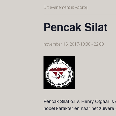
Dit evenement is voorbij.
Pencak Silat
november 15, 2017/19:30
-
22:00
Pencak Silat o.l.v. Henry Otgaar i
nobel karakter en naar het zuivere 