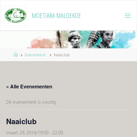
Ga
naar
MOETIARA MALOEKOE
de
inhoud
Home
Evenement
Naaiclub
« Alle Evenementen
Dit evenement is voorbij.
Naaiclub
maart 29, 2016/19:00
-
22:00