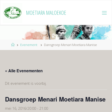
Ga
naar
MOETIARA MALOEKOE
de
inhoud
Home
Evenement
Dansgroep Menari Moetiara Manise
« Alle Evenementen
Dit evenement is voorbij.
Dansgroep Menari Moetiara Manise
mei 16, 2016/20:00
-
21:00