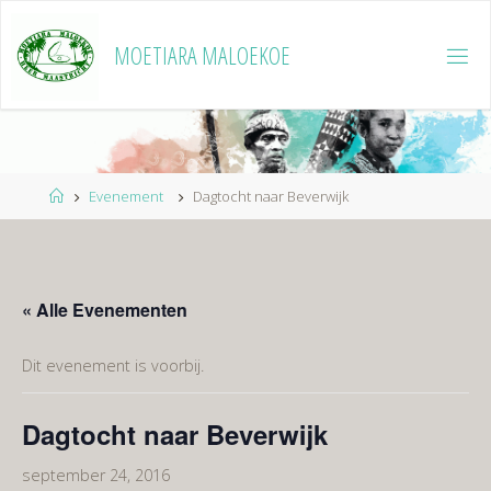
Ga
naar
MOETIARA MALOEKOE
de
inhoud
Home
Evenement
Dagtocht naar Beverwijk
« Alle Evenementen
Dit evenement is voorbij.
Dagtocht naar Beverwijk
september 24, 2016