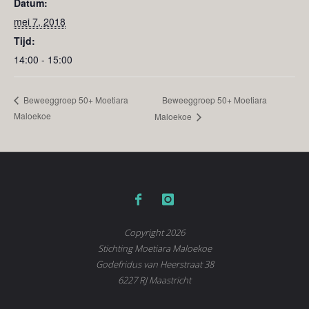
Datum:
mei 7, 2018
Tijd:
14:00 - 15:00
Beweeggroep 50+ Moetiara
Beweeggroep 50+ Moetiara
Maloekoe
Maloekoe
Copyright 2026
Stichting Moetiara Maloekoe
Godefridus van Heerstraat 38
6227 RJ Maastricht