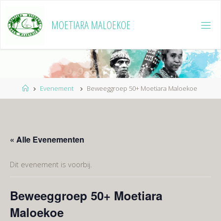
Ga
naar
MOETIARA MALOEKOE
de
inhoud
Home
Evenement
Beweeggroep 50+ Moetiara Maloekoe
« Alle Evenementen
Dit evenement is voorbij.
Beweeggroep 50+ Moetiara
Maloekoe