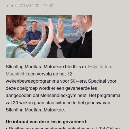
mei 7, 2018/14:00
-
15:00
Stichting Moetiara Maloekoe biedt i.s.m.
EQuilibrium
Maastricht
een vervolg op het 12
wekenbeweegprogramma voor 50+-ers. Speciaal voor
deze doelgroep wordt er een gevarieerde les
aangeboden dat Mensendieckgym heet. Het programma
zal 30 weken gaan plaatsvinden in het gebouw van
Stichting Moetiara Maloekoe.
De inhoud van deze les is gevarieerd:
• Rustige en geconcentreerde oefeningen uit Tai Chi en