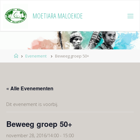
Ga
naar
MOETIARA MALOEKOE
de
inhoud
Home
Evenement
Beweeg groep 50+
« Alle Evenementen
Dit evenement is voorbij.
Beweeg groep 50+
november 28, 2016/14:00
-
15:00